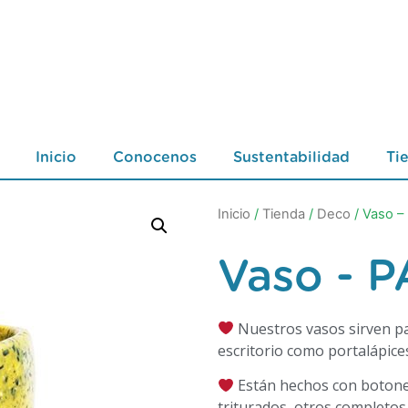
Inicio
Conocenos
Sustentabilidad
Ti
Inicio
/
Tienda
/
Deco
/ Vaso –
Vaso - 
Nuestros vasos sirven par
escritorio como portalápice
Están hechos con botones
triturados, otros completos