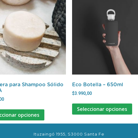
era para Shampoo Sólido
Eco Botella – 650ml
A
$
3.990,00
00
Seleccionar opciones
ccionar opciones
Ituzaingó 1955, S3000 Santa Fe